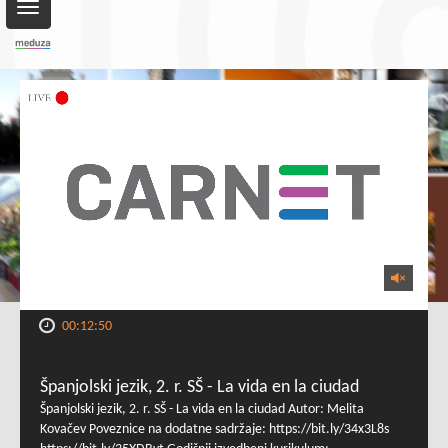
Toggle
navigation
00:12:50
Španjolski jezik, 2. r. SŠ - La vida en la ciudad
Španjolski jezik, 2. r. SŠ - La vida en la ciudad Autor: Melita
Kovačev Poveznice na dodatne sadržaje: https://bit.ly/34x3L8s