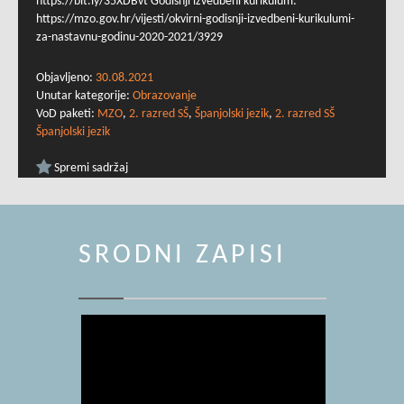
https://bit.ly/35XDBvt Godišnji izvedbeni kurikulum:
https://mzo.gov.hr/vijesti/okvirni-godisnji-izvedbeni-kurikulumi-
za-nastavnu-godinu-2020-2021/3929
Objavljeno:
30.08.2021
Unutar kategorije:
Obrazovanje
VoD paketi:
MZO
,
2. razred SŠ
,
Španjolski jezik
,
2. razred SŠ
Španjolski jezik
Spremi sadržaj
SRODNI ZAPISI