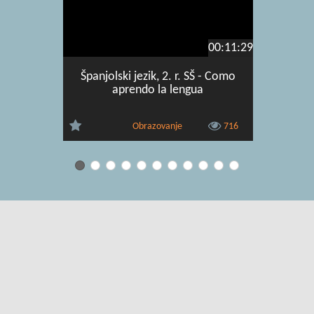
00:11:29
Španjolski jezik, 2. r. SŠ - Como
Španjol
aprendo la lengua
Obrazovanje
716
Uvjeti korištenja
|
O usluzi
|
Kontakt
|
Pomoć i podrška za
administratore
|
Pomoć i podrška za korisnike
|
Izjava o digitalnoj