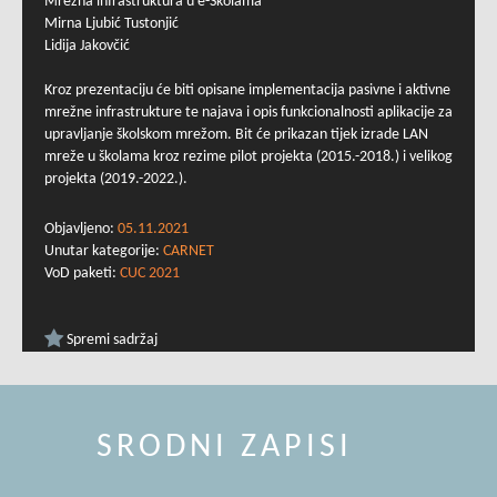
Mrežna infrastruktura u e-Školama
Mirna Ljubić Tustonjić
Lidija Jakovčić
Kroz prezentaciju će biti opisane implementacija pasivne i aktivne
mrežne infrastrukture te najava i opis funkcionalnosti aplikacije za
upravljanje školskom mrežom. Bit će prikazan tijek izrade LAN
mreže u školama kroz rezime pilot projekta (2015.-2018.) i velikog
projekta (2019.-2022.).
Objavljeno:
05.11.2021
Unutar kategorije:
CARNET
VoD paketi:
CUC 2021
Spremi sadržaj
SRODNI ZAPISI