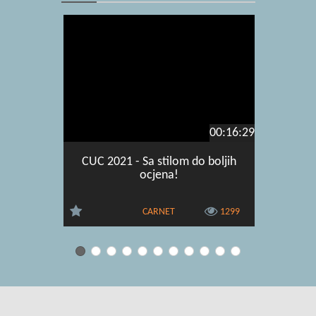
00:16:29
CUC 2021 - Sa stilom do boljih
CUC -
ocjena!
Svečano
CARNET
1299