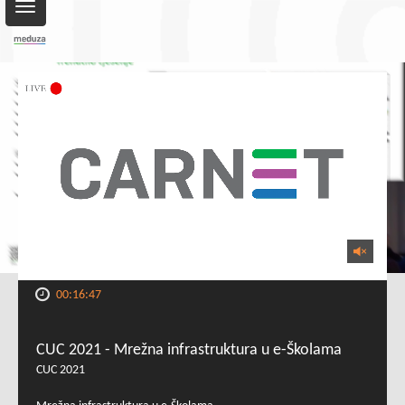
Toggle
navigation
00:16:47
CUC 2021 - Mrežna infrastruktura u e-Školama
CUC 2021