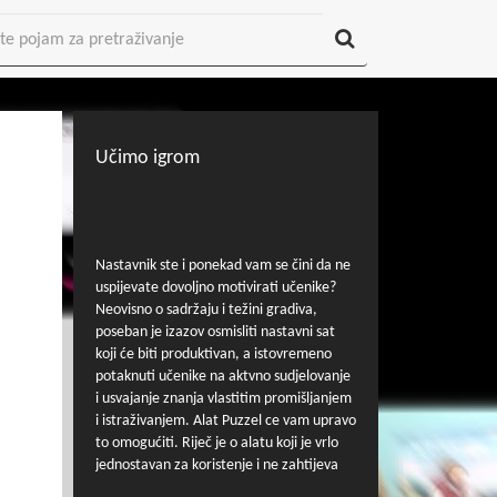
Učimo igrom
Nastavnik ste i ponekad vam se čini da ne
uspijevate dovoljno motivirati učenike?
Neovisno o sadržaju i težini gradiva,
poseban je izazov osmisliti nastavni sat
koji će biti produktivan, a istovremeno
potaknuti učenike na aktvno sudjelovanje
i usvajanje znanja vlastitim promišljanjem
i istraživanjem. Alat Puzzel ce vam upravo
to omogućiti. Riječ je o alatu koji je vrlo
jednostavan za koristenje i ne zahtijeva
predthodno predznanje, već samo dobru