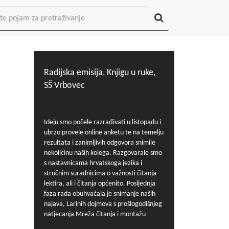
Radijska emisija, Knjigu u ruke,
SŠ Vrbovec
Ideju smo počele razrađivati u listopadu i
ubrzo provele online anketu te na temelju
rezultata i zanimljivih odgovora snimile
nekolicinu naših kolega. Razgovarale smo
s nastavnicama hrvatskoga jezika i
stručnim suradnicima o važnosti čitanja
lektira, ali i čitanja općenito. Posljednja
faza rada obuhvaćala je snimanje naših
najava, Larinih dojmova s prošlogodišnjeg
natjecanja Mreža čitanja i montažu
prikupljenog materijala. Budući da i same