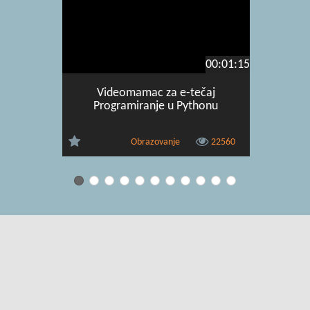
00:01:15
Videomamac za e-tečaj
Videom
Programiranje u Pythonu
virtualn
Obrazovanje
22560
Uvjeti korištenja
|
O usluzi
|
Kontakt
|
Pomoć i podrška za