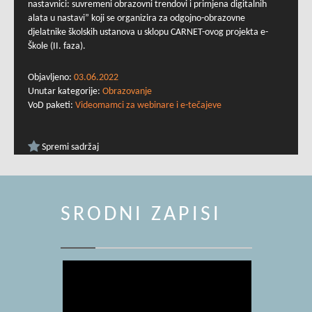
nastavnici: suvremeni obrazovni trendovi i primjena digitalnih
alata u nastavi” koji se organizira za odgojno-obrazovne
djelatnike školskih ustanova u sklopu CARNET-ovog projekta e-
Škole (II. faza).
Objavljeno:
03.06.2022
Unutar kategorije:
Obrazovanje
VoD paketi:
Videomamci za webinare i e-tečajeve
Spremi sadržaj
SRODNI ZAPISI