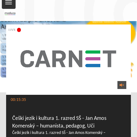
Toggle
navigation
00:15:35
Češki jezik i kultura 1. razred SŠ - Jan Amos
Komenský – humanista, pedagog, Uči
Češki jezik i kultura 1. razred SŠ - Jan Amos Komenský –