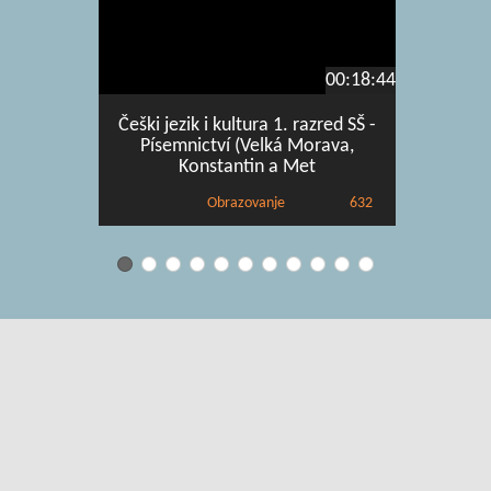
00:18:44
Češki jezik i kultura 1. razred SŠ -
Češki 
Písemnictví (Velká Morava,
Vyjá
Konstantin a Met
Obrazovanje
632
Uvjeti korištenja
|
O usluzi
|
Kontakt
|
Pomoć i podrška za
administratore
|
Pomoć i podrška za korisnike
|
Izjava o digitalnoj