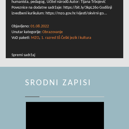
humanista, pedagog, Učitel národů Autor: Tijana Trbojević
Poveznice na dodatne sadržaje: https://bit.ly/3kpL26o Godišnji
izvedbeni kurikulum: https://mzo.gov.hr/vijesti/okvirni-go...
Objavljeno:
01.08.2022
Unutar kategorije:
Obrazovanje
VoD paketi:
MZO
,
1. razred SŠ Češki jezik i kultura
Spremi sadržaj
SRODNI ZAPISI