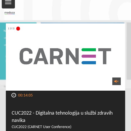
Toggle
navigation
00:14:05
CUC2022 - Digitalna tehnologija u službi zdravih
navika
CUC2022 (CARNET User Conference)