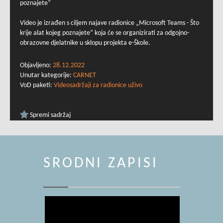
poznajete“
Video je izrađen s ciljem najave radionice „Microsoft Teams - Što
krije alat kojeg poznajete“ koja će se organizirati za odgojno-
obrazovne djelatnike u sklopu projekta e-Škole.
Objavljeno:
28.12.2022
Unutar kategorije:
CARNET
VoD paketi:
Videosadržaji za radionice uživo
Spremi sadržaj
SRODNI ZAPISI