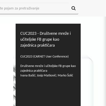
CUC2023 - Društvene mreže i
učiteljske FB grupe kao
zajednica praktičara
CUC2023 (CARNET User Conference)
Društvene mreže i učiteljske FB grupe kao
zajednica praktičara
Ivana Bašić; Josip Matković; Marko Šolić