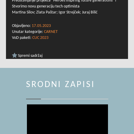
Predstavljanje projekta “Heroes inspiring future generations” i
Stvorimo novu generaciju tech optimista
Martina Silov; Zlata Paštar; Igor Strejček; Juraj Bilić
Objavljeno:
17.05.2023
Unutar kategorije:
CARNET
VoD paketi:
CUC 2023
Spremi sadržaj
SRODNI ZAPISI