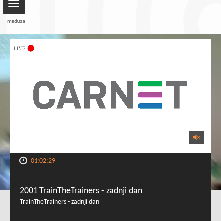
Toggle
navigation
01:02:29
2001 TrainTheTrainers - zadnji dan
TrainTheTrainers - zadnji dan