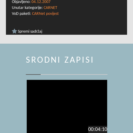
Objavljeno:
04.12.2007
Unutar kategorije:
CARNET
VoD paketi:
CARNet povijest
Spremi sadržaj
SRODNI ZAPISI
00:04:10