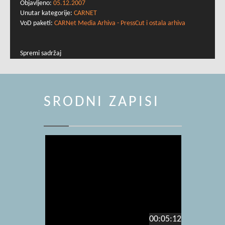
Objavljeno:
05.12.2007
Unutar kategorije:
CARNET
VoD paketi:
CARNet Media Arhiva - PressCut i ostala arhiva
Spremi sadržaj
SRODNI ZAPISI
00:05:12