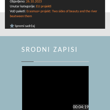
Objavljeno:
26.10.2023
Unutar kategorije:
EU projekti
VoD paketi:
Erasmus+ projekt: Two sides of beauty and the river
beatween them
Spremi sadržaj
SRODNI ZAPISI
00:04:19