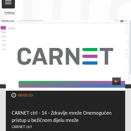
Toggle
navigation
00:03:53
CARNET ctrl - 14 - Zdravlje mreže Onemogućen
pristup u bežičnom dijelu mreže
CARNET ctrl