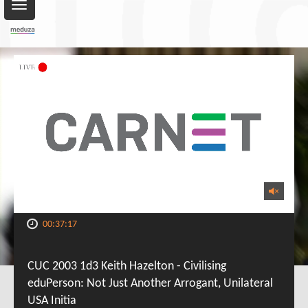
Toggle
navigation
00:37:17
CUC 2003 1d3 Keith Hazelton - Civilising
eduPerson: Not Just Another Arrogant, Unilateral
USA Initia