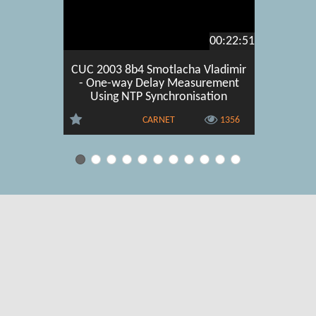
00:22:51
CUC 2003 8b4 Smotlacha Vladimir
CUC 2
- One-way Delay Measurement
Jadrank
Using NTP Synchronisation
Monitorin
CARNET
1356
Uvjeti korištenja
|
O usluzi
|
Kontakt
|
Pomoć i podrška za
administratore
|
Pomoć i podrška za korisnike
|
Izjava o digitalnoj