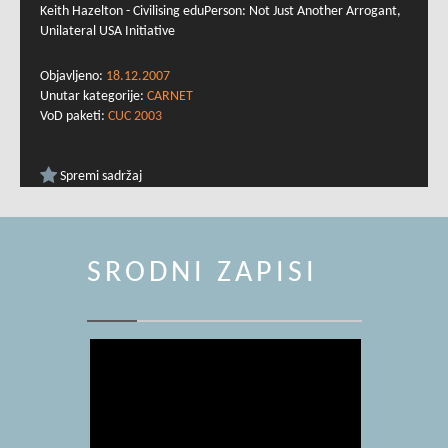
Keith Hazelton - Civilising eduPerson: Not Just Another Arrogant,
Unilateral USA Initiative
Objavljeno:
18.12.2007
Unutar kategorije:
CARNET
VoD paketi:
CUC 2003
Spremi sadržaj
SRODNI ZAPISI