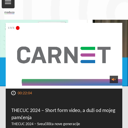
Toggle
navigation
00:22:04
THECUC 2024 – Short form video, a duži od mojeg
pamćenja
THECUC 2024 – Sveučilišta nove generacije