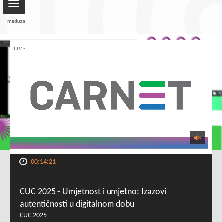
Toggle
navigation
00:14:21
CUC 2025 - Umjetnost i umjetno: Izazovi
autentičnosti u digitalnom dobu
CUC 2025