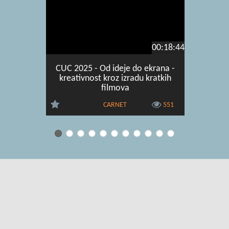
00:18:44
CUC 2025 - Od ideje do ekrana -
CUC 2025 
kreativnost kroz izradu kratkih
filmova
CARNET
551
Uvjeti korištenja
|
O usluzi
|
Kontakt
|
Pomoć i podrška za