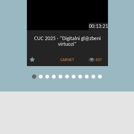
00:13:21
CUC 2025 - “Digitalni gl@zbeni
CUC 2025
virtuozi”
kreativ
CARNET
437
Uvjeti korištenja
|
O usluzi
|
Kontakt
|
Pomoć i podrška za