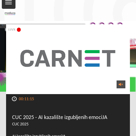
Toggle
navigation
00:11:15
CUC 2025 - AI kazalište izgubljenih emociJA
CUC 2025