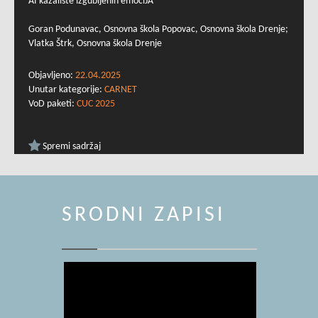
AI kazalište izgubljenih emociJA
Goran Podunavac, Osnovna škola Popovac, Osnovna škola Drenje;
Vlatka Štrk, Osnovna škola Drenje
Objavljeno:
22.04.2025
Unutar kategorije:
CARNET
VoD paketi:
CUC 2025
Spremi sadržaj
SRODNI ZAPISI