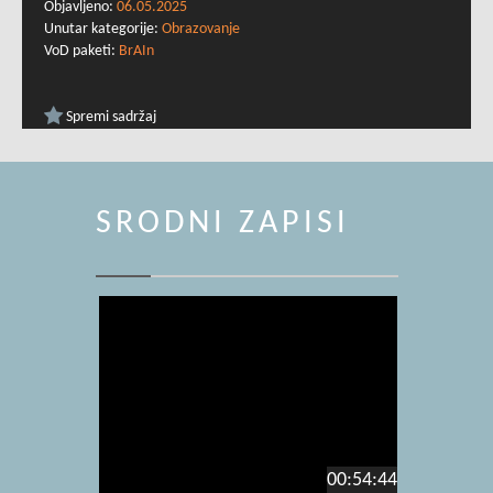
Objavljeno:
06.05.2025
Unutar kategorije:
Obrazovanje
VoD paketi:
BrAIn
Spremi sadržaj
SRODNI ZAPISI
00:54:44