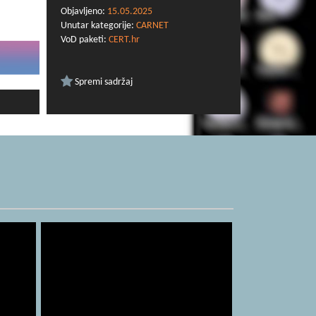
Objavljeno:
15.05.2025
Unutar kategorije:
CARNET
VoD paketi:
CERT.hr
Spremi sadržaj