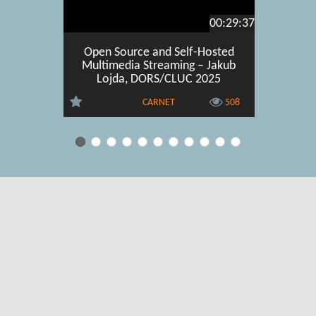
00:29:37
Open Source and Self-Hosted
OpenCod
Multimedia Streaming – Jakub
code pro
Lojda, DORS/CLUC 2025
CARNET
508
Uvjeti korištenja
|
O usluzi
|
Kontakt
|
Pomoć i podrška za
administratore
|
Pomoć i podrška za korisnike
|
Izjava o digitalnoj
pristupačnosti
|
Obavijest o privatnosti