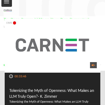
Toggle
navigation
00:33:46
Tokenizing the Myth of Openness: What Makes an
LLM Truly Open?- K. Zimmer
Tokenizing the Myth of Openness: What Makes an LLM Truly