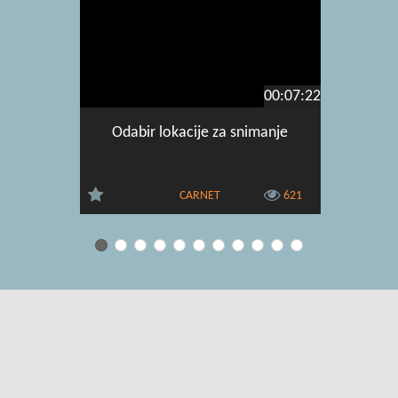
00:07:22
Odabir lokacije za snimanje
Raz
mult
CARNET
621