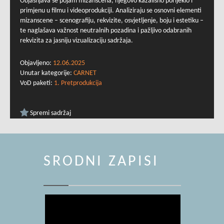
Objašnjava se pojam mizanscena, njegovo kazališno porijeklo i
primjenu u filmu i videoprodukciji. Analiziraju se osnovni elementi
mizanscene – scenografiju, rekvizite, osvjetljenje, boju i estetiku –
te naglašava važnost neutralnih pozadina i pažljivo odabranih
rekvizita za jasniju vizualizaciju sadržaja.
Objavljeno:
12.06.2025
Unutar kategorije:
CARNET
VoD paketi:
1. Pretprodukcija
Spremi sadržaj
SRODNI ZAPISI