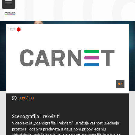
Toggle
navigation
00:06:00
Scenografija i rekviziti
Videolekcija „Scenografija i rekviziti“ istražuje važnost uređenja
prostora i odabira predmeta u vizualnom pripovijedanju