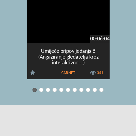
00:06:04
Umijeće pripovijedanja 5
Knjiga 
(Angažiranje gledatelja kroz
(Osnovni 
interaktivno...)
CARNET
341