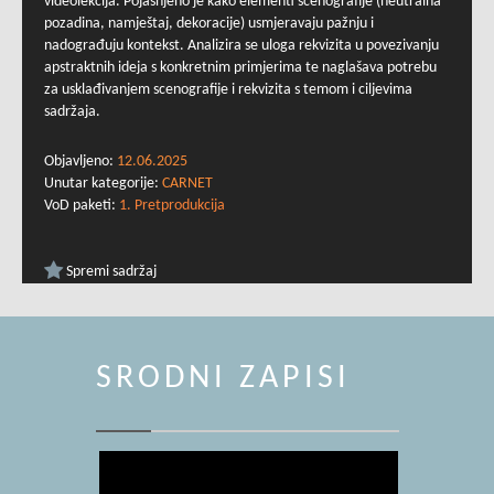
videolekcija. Pojašnjeno je kako elementi scenografije (neutralna
pozadina, namještaj, dekoracije) usmjeravaju pažnju i
nadograđuju kontekst. Analizira se uloga rekvizita u povezivanju
apstraktnih ideja s konkretnim primjerima te naglašava potrebu
za usklađivanjem scenografije i rekvizita s temom i ciljevima
sadržaja.
Objavljeno:
12.06.2025
Unutar kategorije:
CARNET
VoD paketi:
1. Pretprodukcija
Spremi sadržaj
SRODNI ZAPISI