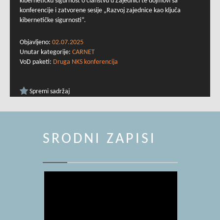
kibernetičku sigurnost o članstvu u Zajednici te dojmovi sa
konferencije i zatvorene sesije „Razvoj zajednice kao ključa
kibernetičke sigurnosti“.
Objavljeno:
02.07.2025
Unutar kategorije:
CARNET
VoD paketi:
Druga NKS konferencija
Spremi sadržaj
SRODNI ZAPISI