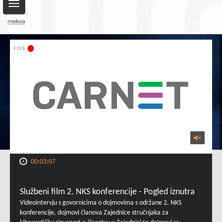
Toggle
navigation
00:03:07
Službeni film 2. NKS konferencije - Pogled iznutra
Videointervju s govornicima o dojmovima s održane 2. NKS
konferencije, dojmovi članova Zajednice stručnjaka za