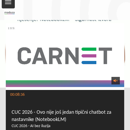
Toggle
navigation
00:08:36
CUC 2026 - Ovo nije još jedan tipični chatbot za
nastavnike (NotebookLM)
CUC 2026 - AI bez iluzija