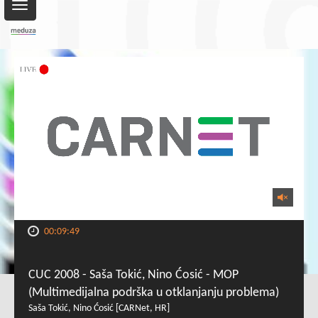
Toggle
navigation
00:09:49
CUC 2008 - Saša Tokić, Nino Ćosić - MOP
(Multimedijalna podrška u otklanjanju problema)
Saša Tokić, Nino Ćosić [CARNet, HR]