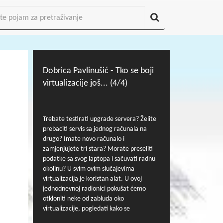
Dobrica Pavlinušić - Tko se boji
virtualizacije još... (4/4)
Trebate testirati upgrade servera? Želite
prebaciti servis sa jednog računala na
drugo? Imate novo računalo i
zamjenjujete tri stara? Morate preseliti
podatke sa svog laptopa i sačuvati radnu
okolinu? U svim ovim slučajevima
virtualizacija je koristan alat. U ovoj
jednodnevnoj radionici pokušat ćemo
otkloniti neke od zabluda oko
virtualizacije, pogledati kako se
virtualizacija nosi sa zahtjevima za diskom