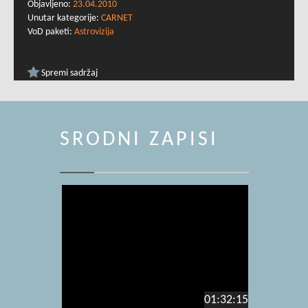
Objavljeno:
23.04.2010
Unutar kategorije:
CARNET
VoD paketi:
Astrovizija
Spremi sadržaj
SRODNI ZAPISI
01:32:15