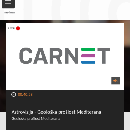
Toggle
navigation
00:40:53
Astrovizija - Geološka prošlost Mediterana
Geološka prošlost Mediterana