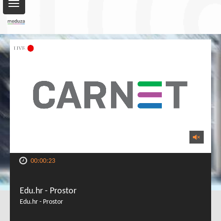
Toggle
navigation
00:00:23
Edu.hr - Prostor
Edu.hr - Prostor