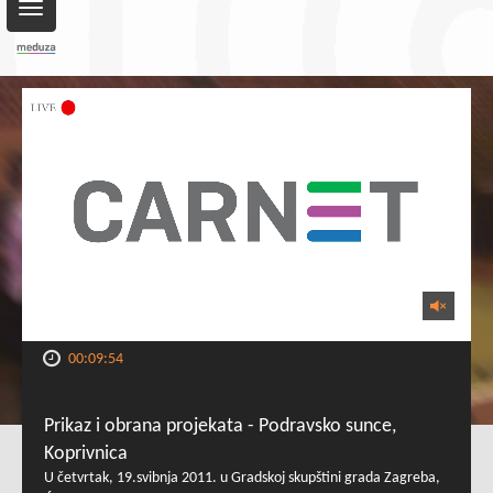
Toggle
navigation
00:09:54
Prikaz i obrana projekata - Podravsko sunce,
Koprivnica
U četvrtak, 19.svibnja 2011. u Gradskoj skupštini grada Zagreba,