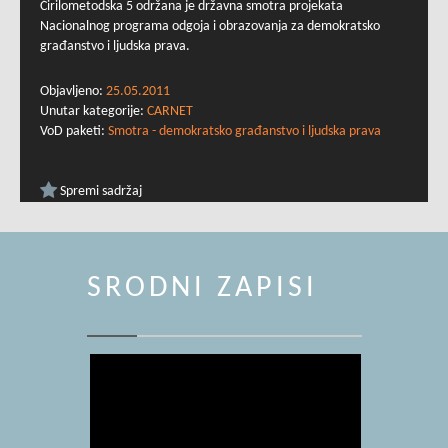
Ćirilometodska 5 održana je državna smotra projekata
Nacionalnog programa odgoja i obrazovanja za demokratsko
građanstvo i ljudska prava.
Objavljeno:
25.05.2011
Unutar kategorije:
CARNET
VoD paketi:
Smotra - demokratsko građanstvo i ljudska prava
Spremi sadržaj
SRODNI ZAPISI