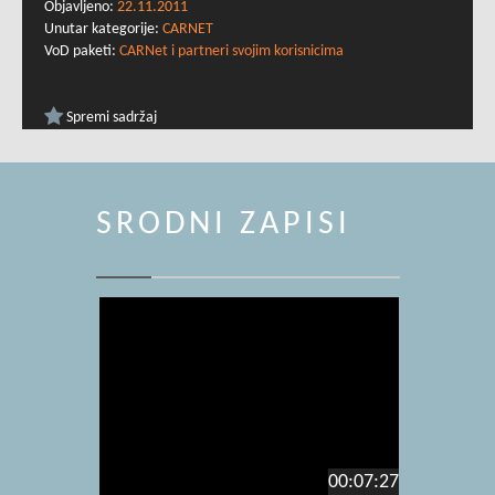
Objavljeno:
22.11.2011
Unutar kategorije:
CARNET
VoD paketi:
CARNet i partneri svojim korisnicima
Spremi sadržaj
SRODNI ZAPISI
00:07:27