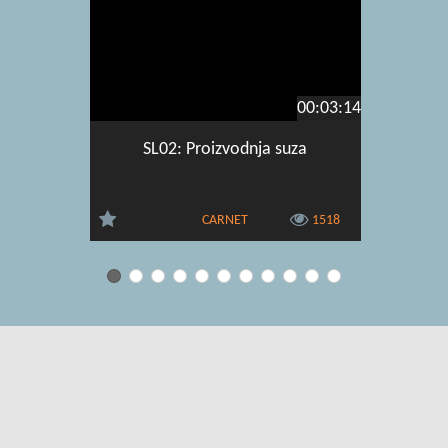
00:03:14
SL02: Proizvodnja suza
S
CARNET
1518