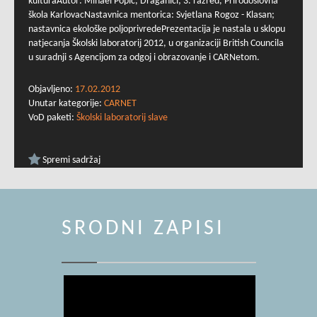
kulturaAutor: Mihael Popić, Draganići; 3. razred, Prirodoslovna
škola KarlovacNastavnica mentorica: Svjetlana Rogoz - Klasan;
nastavnica ekološke poljoprivredePrezentacija je nastala u sklopu
natjecanja Školski laboratorij 2012, u organizaciji British Councila
u suradnji s Agencijom za odgoj i obrazovanje i CARNetom.
Objavljeno:
17.02.2012
Unutar kategorije:
CARNET
VoD paketi:
Školski laboratorij slave
Spremi sadržaj
SRODNI ZAPISI