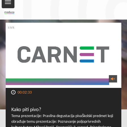
Toggle
navigation
00:02:33
Kako piti pivo?
Tema prezentacije: Pravilna degustacija pivaŠkolski predmet koji
obrađuje temu prezentacije: Poznavanje poljoprivrednih