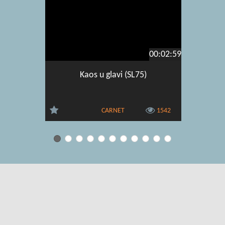
00:02:59
Kaos u glavi (SL75)
Snimk
školskog
CARNET
1542