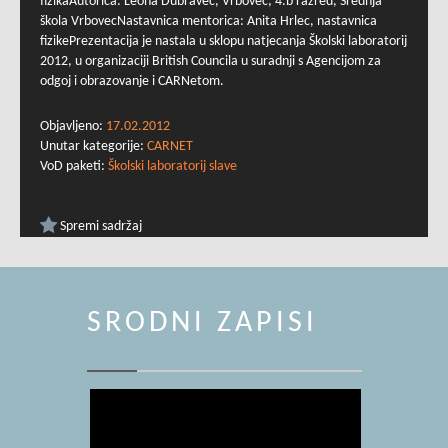
fizikaAutorica: Leona Dubravec, Vrbovec; 4.b razred, Srednja
škola VrbovecNastavnica mentorica: Anita Hrlec, nastavnica
fizikePrezentacija je nastala u sklopu natjecanja Školski laboratorij
2012, u organizaciji British Councila u suradnji s Agencijom za
odgoj i obrazovanje i CARNetom.
Objavljeno:
17.02.2012
Unutar kategorije:
CARNET
VoD paketi:
Školski laboratorij slave
Spremi sadržaj
SRODNI ZAPISI