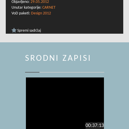
Objavljeno:
29.05.2012
Unutar kategorije:
CARNET
VoD paketi:
Design 2012
Spremi sadržaj
SRODNI ZAPISI
00:37:13