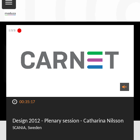
Toggle
navigation
00:35:17
Design 2012 - Plenary session - Catharina Nilsson
SCANIA, Sweden