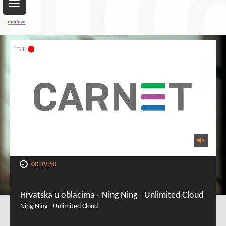
Toggle
navigation
00:19:50
Hrvatska u oblacima - Ning Ning - Unlimited Cloud
Ning Ning - Unlimited Cloud