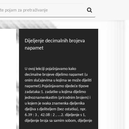
Dijeljenje decimalnih brojeva
napamet
U ovoj lekciji pojašnjavamo kako
decimalne brojeve dijelimo napamet (u
onim slučajevima u kojima se može dijeliti
napamet).Pojašnjavamo sljedeće tipove
zadataka:1. zadatke u kojima dijelimo
jednoznamenkastim (prirodnim brojem) i
u kojem je svaka znamenka djeljenika
djeljiva s djeliteljem (bez ostatka), npr.
6.39 : 3 , 42.08 : 2 , ...2. dijeljenje s 1,
dijeljenje broja sa samim sobom, dijeljenje
nule nekim brojem, dijeljenje s nulom,3.