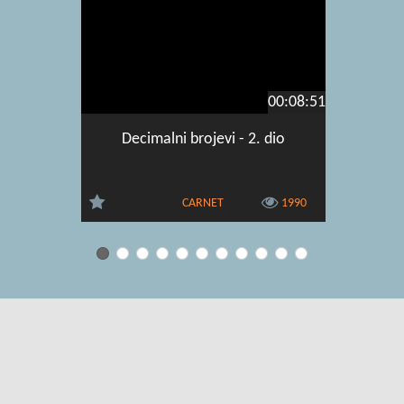
00:08:51
Decimalni brojevi - 2. dio
Dijel
dekadsk
CARNET
1990