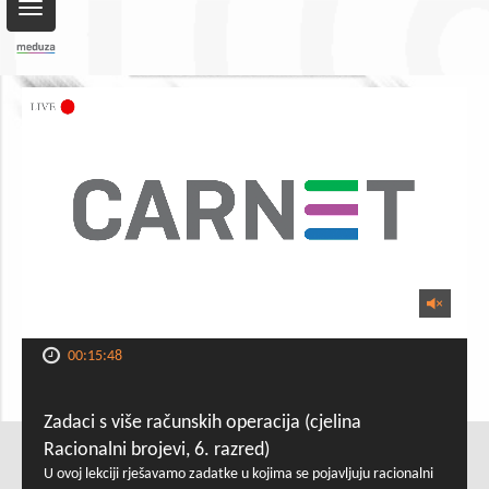
Toggle
navigation
00:15:48
Zadaci s više računskih operacija (cjelina
Racionalni brojevi, 6. razred)
U ovoj lekciji rješavamo zadatke u kojima se pojavljuju racionalni