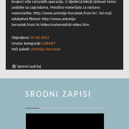
brojevi i više računskih operacija. U sljedećoj lekciji rješavat ćemo
zadatke sa zagradama. Mnoštvo materijala za nastavu
matematike: http://www.antonija-horvatek.from.hr/ .Svi moji
edukativni filmovi: http://www.antonija-
horvatek.from.hr/video/matematicki-video.htm .
Objavljeno:
05.06.2013
Unutar kategorije:
CARNET
VoD paketi:
Antonija Horvatek
Spremi sadržaj
SRODNI ZAPISI