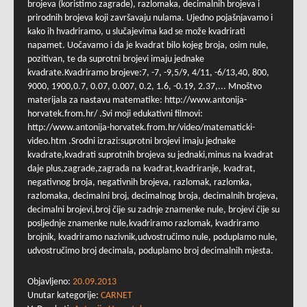
brojeva (koristimo zagrade), razlomaka, decimalnih brojeva i
prirodnih brojeva koji završavaju nulama. Ujedno pojašnjavamo i
kako ih hvadriramo, u slučajevima kad se može kvadrirati
napamet. Uočavamo i da je kvadrat bilo kojeg broja, osim nule,
pozitivan, te da suprotni brojevi imaju jednake
kvadrate.Kvadriramo brojeve:7, -7, -9,5/9, 4/11, -6/13,40, 800,
9000, 1900,0.7, 0.07, 0.007, 0.2, 1.6, -0.19, 2.37,... Mnoštvo
materijala za nastavu matematike: http://www.antonija-
horvatek.from.hr/ .Svi moji edukativni filmovi:
http://www.antonija-horvatek.from.hr/video/matematicki-
video.htm .Srodni izrazi:suprotni brojevi imaju jednake
kvadrate,kvadrati suprotnih brojeva su jednaki,minus na kvadrat
daje plus,zagrade,zagrada na kvadrat,kvadriranje, kvadrat,
negativnog broja, negativnih brojeva, razlomak, razlomka,
razlomaka, decimalni broj, decimalnog broja, decimalnih brojeva,
decimalni brojevi,broj čije su zadnje znamenke nule, brojevi čije su
posljednje znamenke nule,kvadriramo razlomak, kvadriramo
brojnik, kvadriramo nazivnik,udvostručimo nule, poduplamo nule,
udvostručimo broj decimala, poduplamo broj decimalnih mjesta.
Objavljeno:
20.09.2013
Unutar kategorije:
CARNET