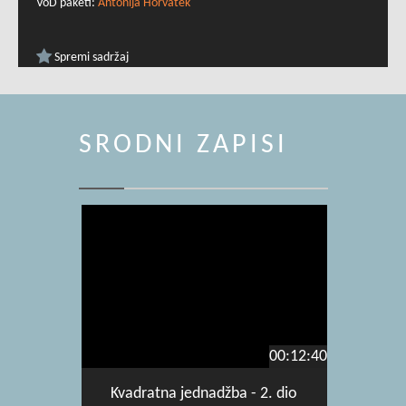
VoD paketi:
Antonija Horvatek
Spremi sadržaj
SRODNI ZAPISI
00:12:40
Kvadratna jednadžba - 2. dio
Dijel