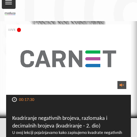
Toggle
navigation
00:17:30
Kvadriranje negativnih brojeva, razlomaka i
decimalnih brojeva (kvadriranje - 2. dio)
U ovoj lekciji pojašnjavamo kako zapisujemo kvadrate negativnih