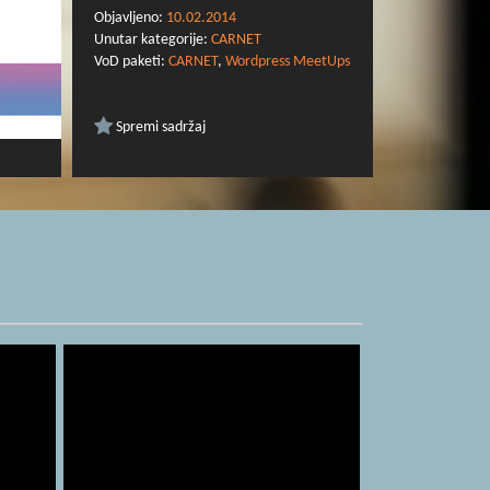
Objavljeno:
10.02.2014
Unutar kategorije:
CARNET
VoD paketi:
CARNET
,
Wordpress MeetUps
Spremi sadržaj