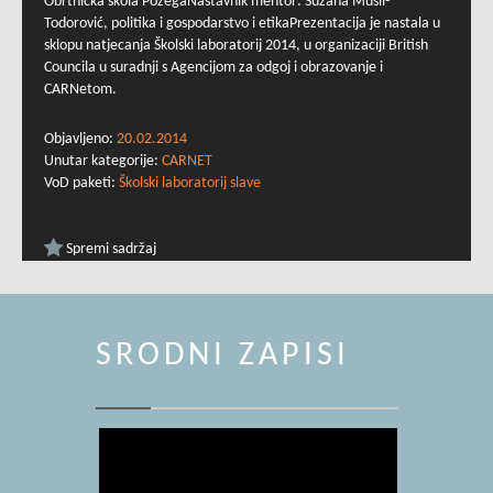
Obrtnička škola PožegaNastavnik mentor: Suzana Musil-
Todorović, politika i gospodarstvo i etikaPrezentacija je nastala u
sklopu natjecanja Školski laboratorij 2014, u organizaciji British
Councila u suradnji s Agencijom za odgoj i obrazovanje i
CARNetom.
Objavljeno:
20.02.2014
Unutar kategorije:
CARNET
VoD paketi:
Školski laboratorij slave
Spremi sadržaj
SRODNI ZAPISI