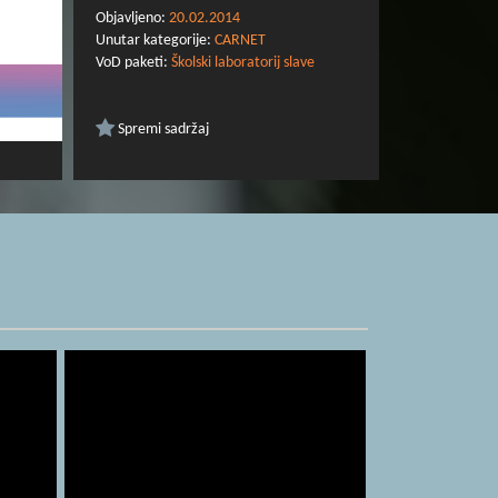
Objavljeno:
20.02.2014
Unutar kategorije:
CARNET
VoD paketi:
Školski laboratorij slave
Spremi sadržaj