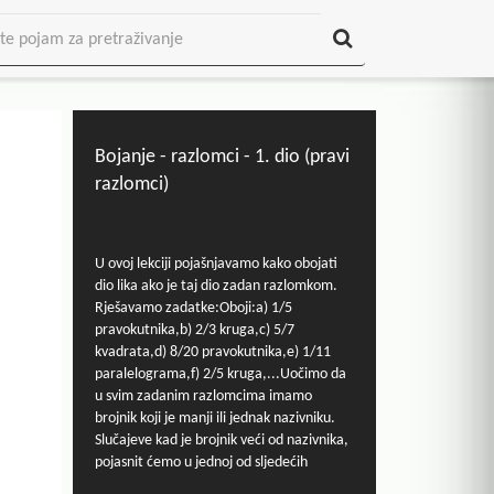
Bojanje - razlomci - 1. dio (pravi
razlomci)
U ovoj lekciji pojašnjavamo kako obojati
dio lika ako je taj dio zadan razlomkom.
Rješavamo zadatke:Oboji:a) 1/5
pravokutnika,b) 2/3 kruga,c) 5/7
kvadrata,d) 8/20 pravokutnika,e) 1/11
paralelograma,f) 2/5 kruga,...Uočimo da
u svim zadanim razlomcima imamo
brojnik koji je manji ili jednak nazivniku.
Slučajeve kad je brojnik veći od nazivnika,
pojasnit ćemo u jednoj od sljedećih
lekcija.Mnoštvo materijala za nastavu