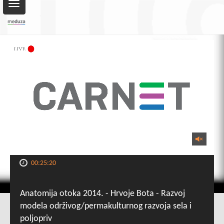
Toggle
navigation
00:25:20
Anatomija otoka 2014. - Hrvoje Bota - Razvoj
modela održivog/permakulturnog razvoja sela i
poljopriv