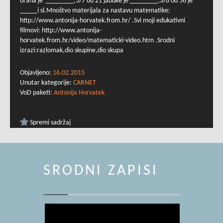
oraha je ________,5/7 od 21 jabuke je ________,3/8 od 56 je
_____i sl.Mnoštvo materijala za nastavu matematike:
http://www.antonija-horvatek.from.hr/ .Svi moji edukativni
filmovi: http://www.antonija-
horvatek.from.hr/video/matematicki-video.htm .Srodni
izrazi:razlomak,dio skupine,dio skupa
Objavljeno:
16.02.2015
Unutar kategorije:
CARNET
VoD paketi:
Antonija Horvatek
Spremi sadržaj
SRODNI ZAPISI