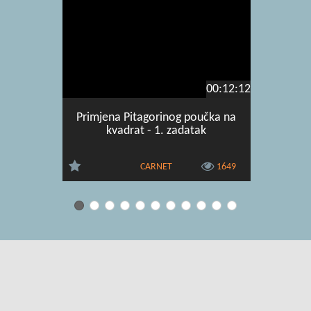
00:12:12
Primjena Pitagorinog poučka na
Množ
kvadrat - 1. zadatak
CARNET
1649