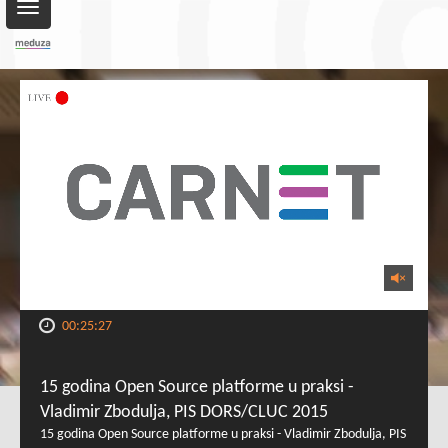
Toggle
navigation
00:25:27
15 godina Open Source platforme u praksi -
Vladimir Zbodulja, PIS DORS/CLUC 2015
15 godina Open Source platforme u praksi - Vladimir Zbodulja, PIS