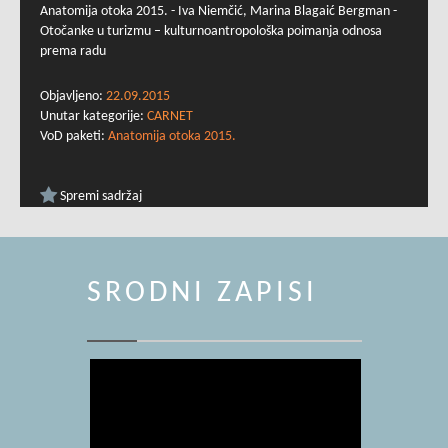
Anatomija otoka 2015. - Iva Niemčić, Marina Blagaić Bergman -
Otočanke u turizmu – kulturnoantropološka poimanja odnosa
prema radu
Objavljeno:
22.09.2015
Unutar kategorije:
CARNET
VoD paketi:
Anatomija otoka 2015.
Spremi sadržaj
SRODNI ZAPISI