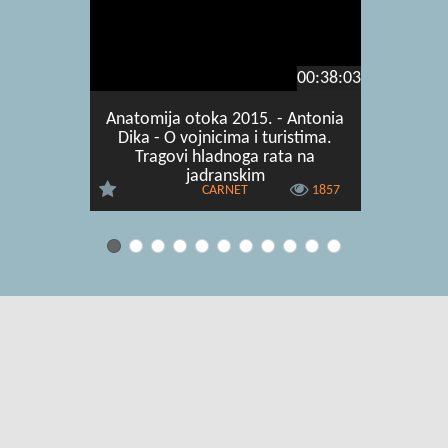
00:38:03
Anatomija otoka 2015. - Antonia
Anatomi
Dika - O vojnicima i turistima.
Boo
Tragovi hladnoga rata na
jadranskim
CARNET
1857
Uvjeti korištenja
|
O usluzi
|
Kontakt
|
Pomoć i podrška za