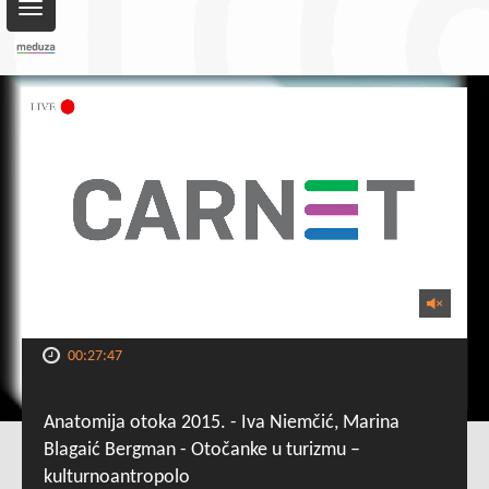
Toggle
navigation
00:27:47
Anatomija otoka 2015. - Iva Niemčić, Marina
Blagaić Bergman - Otočanke u turizmu –
kulturnoantropolo