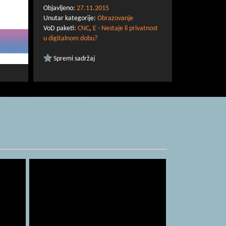
Objavljeno:
27.11.2015
Unutar kategorije:
Obrazovanje
VoD paketi:
CNC
,
E - Nestaje li privatnost
u digitalnom dobu?
Spremi sadržaj