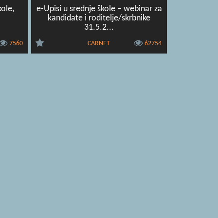
kole,
e-Upisi u srednje škole – webinar za
kandidate i roditelje/skrbnike
31.5.2...
7560
CARNET
62754