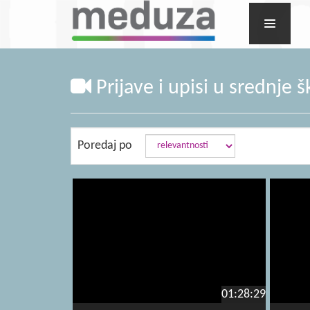
Prijave i upisi u srednje š
Poredaj po
01:28:29