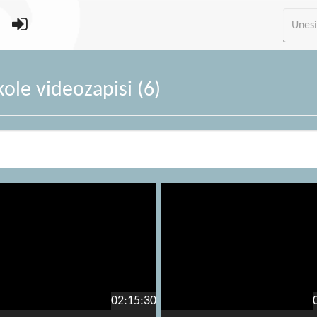
kole videozapisi (6)
02:15:30