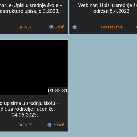
ar: e-Upisi u srednje škole –
Webinar: Upisi u srednje š
 strukture upisa, 6.3.2023.
održan 5.4.2023.
CARNET
7638
Obrazovanje
01:32:31
o upisima u srednju školu –
dič za roditelje i učenike,
04.06.2025.
CARNET
50008