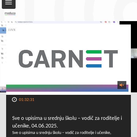
Toggle
navigation
01:32:31
Sve o upisima u srednju školu – vodič za roditelje i
učenike, 04.06.2025.
Sve o upisima u srednju školu – vodič za roditelje i učenike,