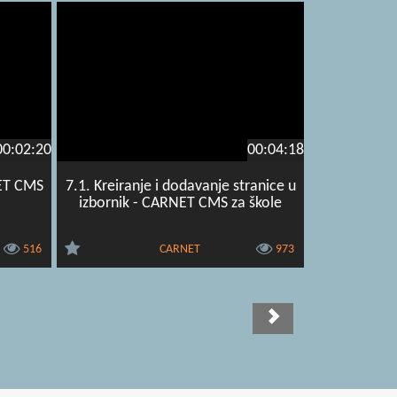
00:02:20
00:04:18
NET CMS
7.1. Kreiranje i dodavanje stranice u
izbornik - CARNET CMS za škole
516
CARNET
973