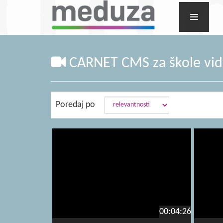
CARNET CMS za škole vide
Poredaj po
00:04:26