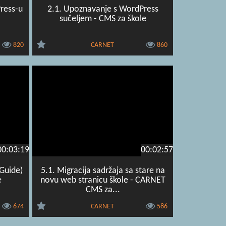
Press-u
2.1. Upoznavanje s WordPress
sučeljem - CMS za škole
820
CARNET
860
00:03:19
00:02:57
 Guide)
5.1. Migracija sadržaja sa stare na
e
novu web stranicu škole - CARNET
CMS za...
674
CARNET
586