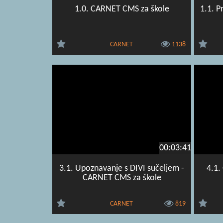
1.0. CARNET CMS za škole
1.1. P
CARNET
1138
00:03:41
3.1. Upoznavanje s DIVI sučeljem -
4.1.
CARNET CMS za škole
CARNET
819